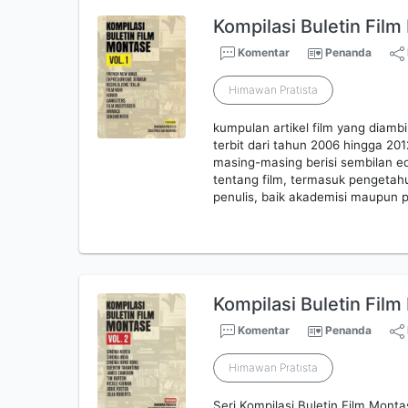
Kompilasi Buletin Film
Komentar
Penanda
Himawan Pratista
kumpulan artikel film yang diamb
terbit dari tahun 2006 hingga 2012
masing-masing berisi sembilan ed
tentang film, termasuk pengetahu
penulis, baik akademisi maupun p
Kompilasi Buletin Film
Komentar
Penanda
Himawan Pratista
Seri Kompilasi Buletin Film Mont