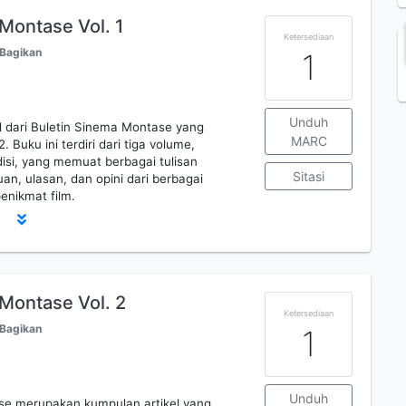
 Montase Vol. 1
Ketersediaan
Bagikan
1
Unduh
il dari Buletin Sinema Montase yang
MARC
. Buku ini terdiri dari tiga volume,
isi, yang memuat berbagai tulisan
Sitasi
an, ulasan, dan opini dari berbagai
enikmat film.
 Montase Vol. 2
Ketersediaan
Bagikan
1
Unduh
ase merupakan kumpulan artikel yang