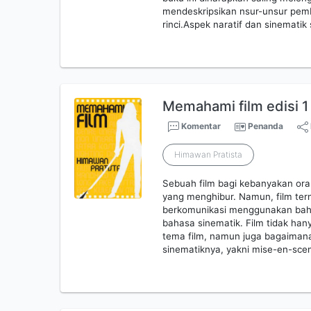
mendeskripsikan nsur-unsur pemb
rinci.Aspek naratif dan sinemati
Memahami film edisi 1
Komentar
Penanda
Himawan Pratista
Sebuah film bagi kebanyakan or
yang menghibur. Namun, film te
berkomunikasi menggunakan bahas
bahasa sinematik. Film tidak han
tema film, namun juga bagaimana
sinematiknya, yakni mise-en-scen