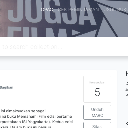
OPAC
CEK PEMINJAMAN
USUL BUK
Ketersediaan
D
Bagikan
5
a
P
Unduh
ini dimaksudkan sebagai
MARC
 isi buku Memahami Film edisi pertama
rpustakaan ISI Yogyakarta). Kedua edisi
K
Sitasi
kapi. Dalam buku ini penulis