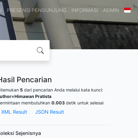
U
PRESENSI PENGUNJUNG
INFORMASI
ADMIN
Hasil Pencarian
itemukan
5
dari pencarian Anda melalui kata kunci:
uthor=Himawan Pratista
ermintaan membutuhkan
0.003
detik untuk selesai
XML Result
JSON Result
oleksi Sejenisnya