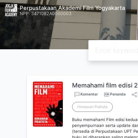
Perpustakaan Akademi Film Yogyakarta
NPP: 3471082A0000003
Memahami film edisi 2
Komentar
Penanda
Himawan Pratista
Buku memahami Film edisi kedua 
penyempurnaan serta update dari
(tersedia di Perpustakaan UPT Pe
buku ini diharapkan saling meleng