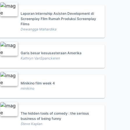
Laporan Internship Asisten Development di
Screenplay FIlm Rumah Produksi Screenplay
Films
Dewangga Mahardika
Garis besar kesusasteraan Amerika
Kathryn VanSpanckeren
Minikino film week 4
minikino
The hidden tools of comedy : the serious
business of being funny
Steve Kaplan